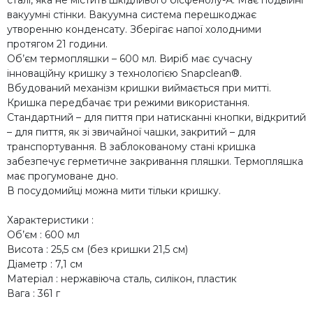
вакуумні стінки. Вакуумна система перешкоджає
утворенню конденсату. Зберігає напої холодними
протягом 21 години.
Об’єм термопляшки – 600 мл. Виріб має сучасну
інноваційну кришку з технологією Snapclean®.
Вбудований механізм кришки виймається при митті.
Кришка передбачає три режими використання.
Стандартний – для пиття при натисканні кнопки, відкритий
– для пиття, як зі звичайної чашки, закритий – для
транспортування. В заблокованому стані кришка
забезпечує герметичне закривання пляшки. Термопляшка
має прогумоване дно.
В посудомийці можна мити тільки кришку.
Характеристики :
Об’єм : 600 мл
Висота : 25,5 см (без кришки 21,5 см)
Діаметр : 7,1 см
Матеріал : нержавіюча сталь, силікон, пластик
Вага : 361 г