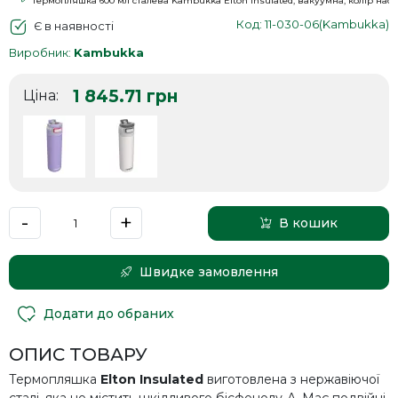
Термопляшка 600 мл сталева Kambukka Elton Insulated, вакуумна, колір наси
Код: 11-030-06(Kambukka)
Є в наявності
Виробник:
Kambukka
1 845.71
грн
Ціна:
-
+
В кошик
Швидке замовлення
Додати до обраних
ОПИС ТОВАРУ
Термопляшка
Elton Insulated
виготовлена з нержавіючої
сталі, яка не містить шкідливого бісфенолу-А. Має подвійні