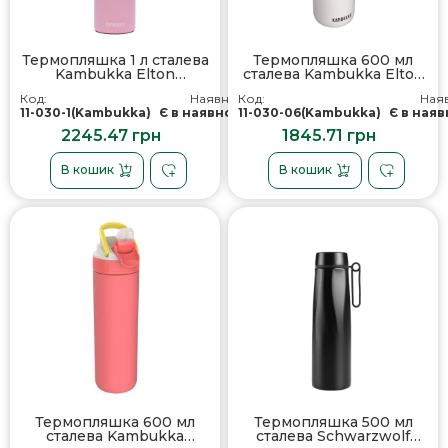
Термопляшка 1 л сталева
Термопляшка 600 мл
Kambukka Elton
сталева Kambukka Elton
Insulated, вакуумна,
Insulated, вакуумна,
Код:
Наявність:
Код:
Наяв
колір рожевий - 11-
колір біла крейда - 11-
11-030-1(Kambukka)
Є в наявності
11-030-06(Kambukka)
Є в наяв
03039
03035
2245.47 грн
1845.71 грн
В кошик
В кошик
Термопляшка 600 мл
Термопляшка 500 мл
сталева Kambukka
сталева Schwarzwolf