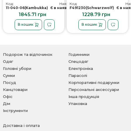
Lagoon Insulated,
Nikko, вакуумна, колір
Код:
Наявність:
Код:
Ная
вакуумна, колір
чорний - F4912300AJ3
11-040-06(Kambukka)
Є в наявності
F491230(Schwarzwolf)
Є в на
кораловий - 11-04064
1845.71 грн
1228.79 грн
В кошик
В кошик
Подорож та відпочинок
Годинники
Одяг
Спецодяг
Головні убори
Електроніка
Сумки
Парасолі
Посуд
Корпоративні подарунки
Канцтовари
Персональні аксессуари
Офіс
Інша продукція
Дім
Упаковка
Інструменти
Доставка і оплата