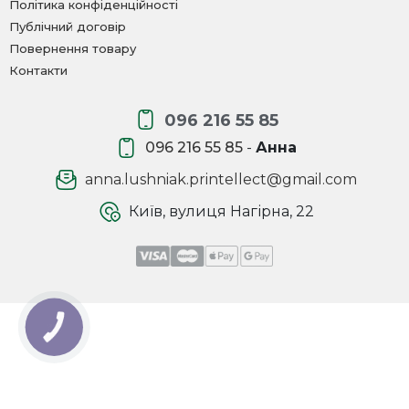
Політика конфіденційності
Публічний договір
Повернення товару
Контакти
096 216 55 85
096 216 55 85
-
Анна
anna.lushniak.printellect@gmail.com
Київ, вулиця Нагірна, 22
КНОПКА
ЗВ'ЯЗКУ