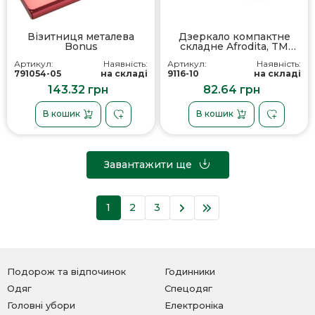
Візитниця металева
Дзеркало компактне
Bonus
складне Afrodita, TM
Discover
Артикул:
Наявність:
Артикул:
Наявність:
791054-05
на складі
9116-10
на складі
143.32 грн
82.64 грн
В кошик
В кошик
Завантажити ще
1
2
3
Подорож та відпочинок
Годинники
Одяг
Спецодяг
Головні убори
Електроніка