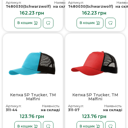
Артикул:
Наявність:
Артикул:
Наявні
T480030(Schwarzwolf)
на складі
T480030(Schwarzwolf)
на ск
162.23 грн
162.23 грн
В кошик
В кошик
Кепка 5P Trucker, TM
Кепка 5P Trucker, TM
Malfini
Malfini
Артикул:
Наявність:
Артикул:
Наявність:
311-44
на складі
311-07
на складі
123.76 грн
123.76 грн
В кошик
В кошик