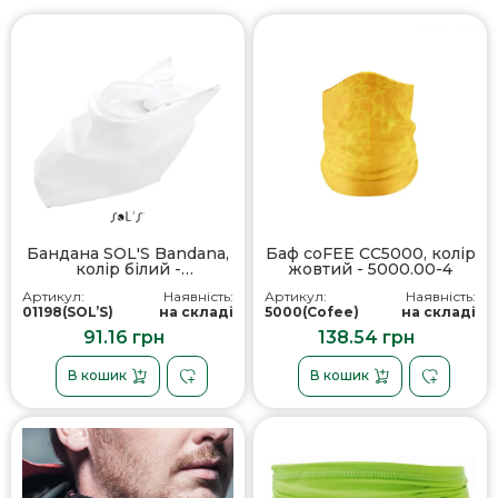
Бандана SOL'S Bandana,
Баф coFEE CС5000, колір
колір білий -
жовтий - 5000.00-4
01198102TUN
Артикул:
Наявність:
Артикул:
Наявність:
01198(SOL’S)
на складі
5000(Cofee)
на складі
91.16 грн
138.54 грн
В кошик
В кошик