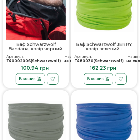
Баф Schwarzwolf
Баф Schwarzwolf JERRY,
Bandana, колір чорний/
колір зелений -
червоний -
T4800302SA3
Артикул:
Наявність:
Артикул:
Наявні
T4000200SA3
T4000200S(Schwarzwolf)
на складі
T480030(Schwarzwolf)
на ск
100.94 грн
162.23 грн
В кошик
В кошик