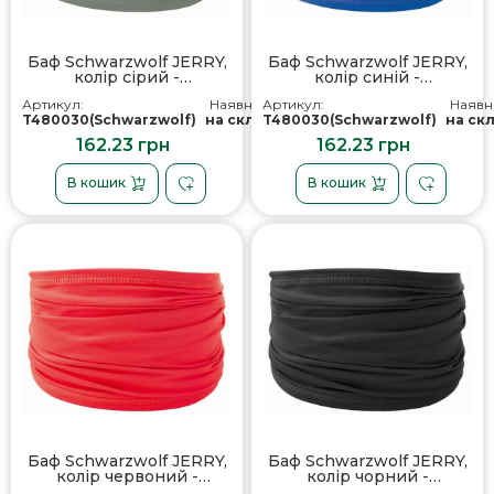
Баф Schwarzwolf JERRY,
Баф Schwarzwolf JERRY,
колір сірий -
колір синій -
T4800304SA3
T4800303SA3
Артикул:
Наявність:
Артикул:
Наявні
T480030(Schwarzwolf)
на складі
T480030(Schwarzwolf)
на ск
162.23 грн
162.23 грн
В кошик
В кошик
Баф Schwarzwolf JERRY,
Баф Schwarzwolf JERRY,
колір червоний -
колір чорний -
T4800301SA3
T4800300SA3