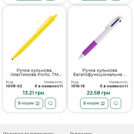
Ручка кулькова,
Ручка кулькова
пластикова Porto, ТМ
багатофункціональна 3
Totobi
в1 Troya, ТМ Тотоbi
Код:
Наявність:
Код:
Наявність:
1008-02
Є в наявності
1016-16
Є в наявності
13.21 грн
22.58 грн
В кошик
В кошик
Подорож та відпочинок
Годинники