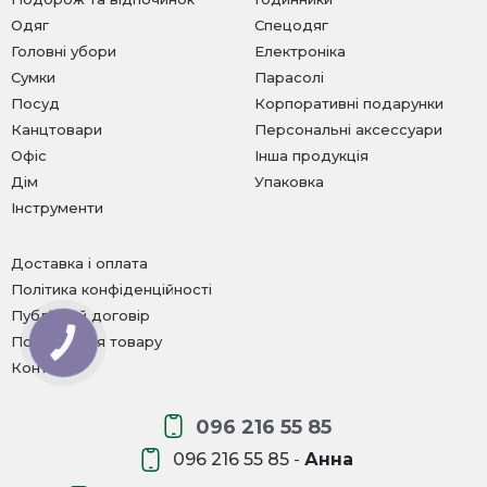
Одяг
Спецодяг
Головні убори
Електроніка
Сумки
Парасолі
Посуд
Корпоративні подарунки
Канцтовари
Персональні аксессуари
Офіс
Інша продукція
Дім
Упаковка
Інструменти
Доставка і оплата
Політика конфіденційності
Публічний договір
Повернення товару
КНОПКА
ЗВ'ЯЗКУ
Контакти
096 216 55 85
096 216 55 85
-
Анна