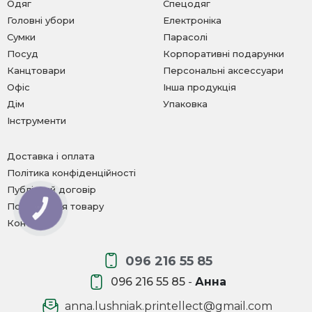
Одяг
Спецодяг
Головні убори
Електроніка
Сумки
Парасолі
Посуд
Корпоративні подарунки
Канцтовари
Персональні аксессуари
Офіс
Інша продукція
Дім
Упаковка
Інструменти
Доставка і оплата
Політика конфіденційності
Публічний договір
Повернення товару
КНОПКА
ЗВ'ЯЗКУ
Контакти
096 216 55 85
096 216 55 85
-
Анна
anna.lushniak.printellect@gmail.com