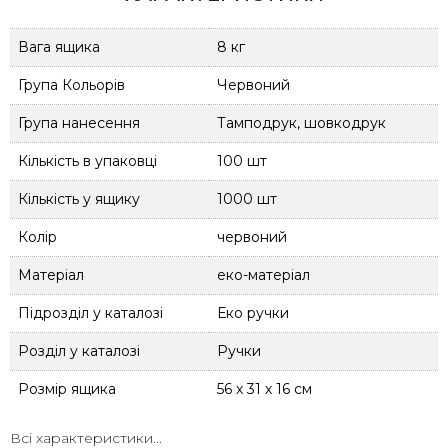
Вага ящика
8 кг
Група Кольорів
Червоний
Група нанесення
Тамподрук, шовкодрук
Кількість в упаковці
100 шт
Кількість у ящику
1000 шт
Колір
червоний
Матеріал
еко-матеріал
Підрозділ у каталозі
Еко ручки
Розділ у каталозі
Ручки
Розмір ящика
56 х 31 х 16 см
ТМ
Totobi
Всі характеристики...