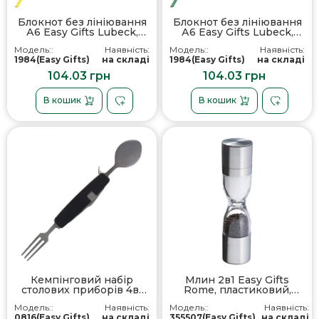
Блокнот без лініювання
Блокнот без лініювання
А6 Easy Gifts Lubeck,
А6 Easy Gifts Lubeck,
тверда обкладинка,
тверда обкладинка,
Модель::
Наявність:
Модель::
Наявність:
колір жовтий - 198408
колір зелений - 198409
1984(Easy Gifts)
на складі
1984(Easy Gifts)
на складі
104.03 грн
104.03 грн
В кошик
В кошик
Кемпінговий набір
Млин 2в1 Easy Gifts
столових приборів 4в1
Rome, пластиковий,
Easy Gifts Pamplona,
колір сірий - 355507
Модель::
Наявність:
Модель::
Наявність:
колір чорний - 081603
0816(Easy Gifts)
на складі
355507(Easy Gifts)
на складі