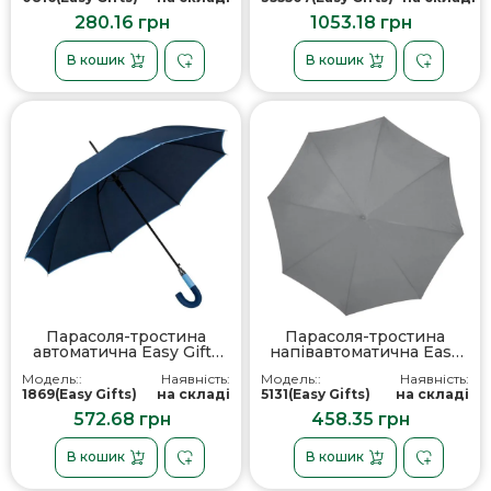
280.16 грн
1053.18 грн
В кошик
В кошик
Парасоля-тростина
Парасоля-тростина
автоматична Easy Gifts
напівавтоматична Easy
Lexington, колір темно-
Gifts Nancy XL, колір
Модель::
Наявність:
Модель::
Наявність:
синій/небесно-
сірий - 513107
1869(Easy Gifts)
на складі
5131(Easy Gifts)
на складі
блакитний - 186904
572.68 грн
458.35 грн
В кошик
В кошик