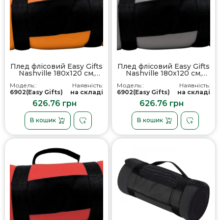
Плед флісовий Easy Gifts
Плед флісовий Easy Gifts
Nashville 180х120 см,
Nashville 180х120 см,
колір помаранчевий -
колір сірий - 690207
Модель::
Наявність:
Модель::
Наявність:
690210
6902(Easy Gifts)
на складі
6902(Easy Gifts)
на складі
626.76 грн
626.76 грн
В кошик
В кошик