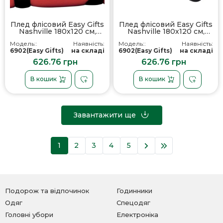
Плед флісовий Easy Gifts
Плед флісовий Easy Gifts
Nashville 180х120 см,
Nashville 180х120 см,
колір червоний - 690205
колір чорний - 690203
Модель::
Наявність:
Модель::
Наявність:
6902(Easy Gifts)
на складі
6902(Easy Gifts)
на складі
626.76 грн
626.76 грн
В кошик
В кошик
Завантажити ще
1
2
3
4
5
Подорож та відпочинок
Годинники
Одяг
Спецодяг
Головні убори
Електроніка