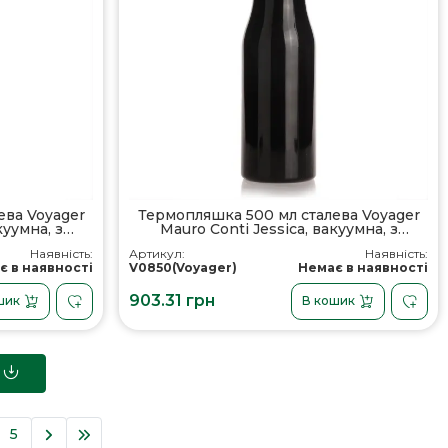
ева Voyager
Термопляшка 500 мл сталева Voyager
куумна, з
Mauro Conti Jessica, вакуумна, з
ером, колір
ручкою, чашка з контейнером, колір
Наявність:
Артикул:
Наявність:
2
чорний - V0850-03
є в наявності
V0850(Voyager)
Немає в наявності
903.31 грн
шик
В кошик
5