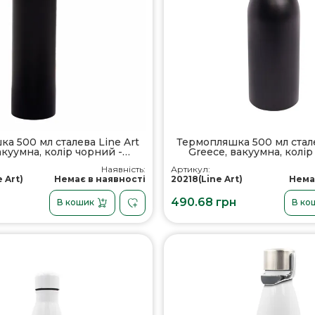
а 500 мл сталева Line Art
Термопляшка 500 мл стале
вакуумна, колір чорний -
Greece, вакуумна, колір
60012522-01
20218-01
Наявність:
Артикул:
 Art)
Немає в наявності
20218(Line Art)
Нема
490.68 грн
В кошик
В ко