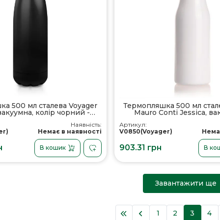
а 500 мл сталева Voyager
Термопляшка 500 мл стал
 вакуумна, колір чорний -
Mauro Conti Jessica, ва
V0843-03
ручкою, чашка з контейн
Наявність:
Артикул:
білий - V0850-0
er)
Немає в наявності
V0850(Voyager)
Нема
н
903.31 грн
В кошик
В ко
Завантажити ще
1
2
3
4