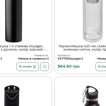
шка 1 л сталева Voyager,
Термопляшка 420 мл склян
 з ручкою, колір чорний -
знімним ситом, колір п
V1182-03
V0774-18
Наявність:
Артикул:
r)
Немає в наявності
V0774(Voyager)
Нема
964.60 грн
В кошик
В ко