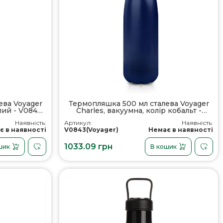
ева Voyager
Термопляшка 500 мл сталева Voyager
ілий - V0843-
Charles, вакуумна, колір кобальт -
V0843-04
Наявність:
Артикул:
Наявність:
є в наявності
V0843(Voyager)
Немає в наявності
1033.09 грн
шик
В кошик