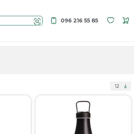
096 216 55 85
12