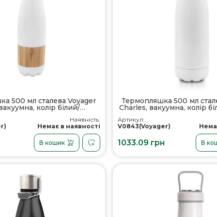
а 500 мл сталева Voyager
Термопляшка 500 мл стал
 вакуумна, колір білий/
Charles, вакуумна, колір б
уральний - V4855-02
02
Наявність:
Артикул:
r)
Немає в наявності
V0843(Voyager)
Нема
1033.09 грн
В кошик
В ко