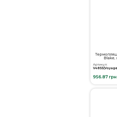
Термопляшк
Blake,
нат
Артикул:
V4855(Voyage
956.87 грн