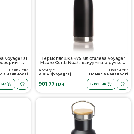
а Voyager зі
Термопляшка 475 мл сталева Voyager
розорий -
Mauro Conti Noah, вакуумна, з ручкою,
чашка з контейнером, колір чорний -
Наявність:
Артикул:
Наявність:
V0849-03
є в наявності
V0849(Voyager)
Немає в наявності
901.77 грн
шик
В кошик