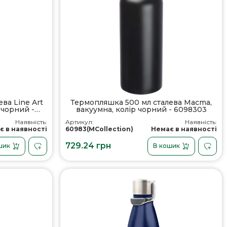
ва Line Art
Термопляшка 500 мл сталева Macma,
 чорний -
вакуумна, колір чорний - 6098303
Наявність:
Артикул:
Наявність:
є в наявності
60983(MCollection)
Немає в наявності
729.24 грн
шик
В кошик